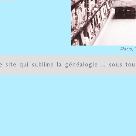
Paris, 
e site qui sublime la généalogie … sous tou